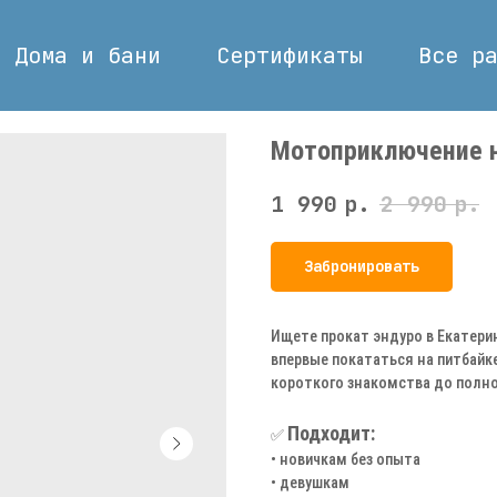
Дома и бани
Сертификаты
Все р
Мотоприключение н
1 990
р.
2 990
р.
Забронировать
Ищете прокат эндуро в Екатерин
впервые покататься на питбайке
короткого знакомства до полно
Подходит:
✅
• новичкам без опыта
• девушкам