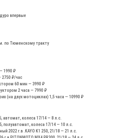
ндуро впервые
км. по Тюменскому тракту
— 1990 ₽
— 2750 ₽/час
уктором 60 мин — 3990 ₽
уктором 2 часа — 7990 ₽
их (на двух мотоциклах) 1,5 часа — 10990 ₽
5, автомат, колеса 17/14 — 8 л.с.
25, полуавтомат, колеса 17/14 — 10 л.с.
й 2022 г.в .KAYO K1 250, 21/18 — 21 л.с.
6 г.в PITONMOTO MX4 PR300, 21/18 — 24 л.с.