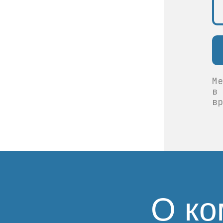
Ме
в 
вр
О ко