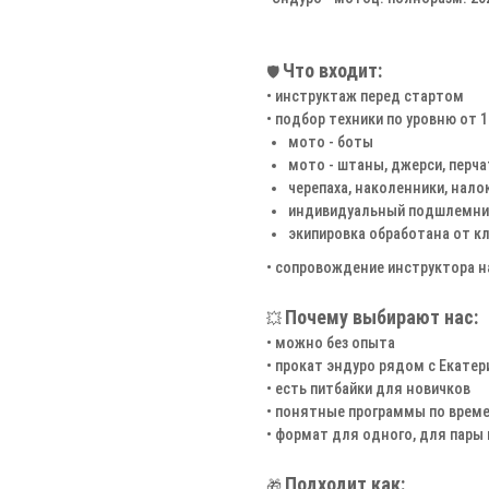
Что входит:
🛡️
• инструктаж перед стартом
• подбор техники по уровню от 10 
мото - боты
мото - штаны, джерси, перча
черепаха, наколенники, нал
индивидуальный подшлемник
экипировка обработана от к
• сопровождение инструктора н
Почему выбирают нас:
💥
• можно без опыта
• прокат эндуро рядом с Екате
• есть питбайки для новичков
• понятные программы по време
• формат для одного, для пары
Подходит как:
🎁