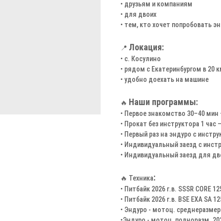
• друзьям и компаниям
• для двоих
• тем, кто хочет попробовать э
Локация:
📍
• с. Косулино
• рядом с Екатеринбургом в 20 
• удобно доехать на машине
Наши программы:
🔥
• Первое знакомство 30–40 мин 
• Прокат без инструктора 1 час 
• Первый раз на эндуро с инстр
• Индивидуальный заезд с инстр
• Индивидуальный заезд для дво
:
🔥 Техника
• Питбайк 2026 г.в. SSSR CORE 12
• Питбайк 2026 г.в. BSE EXA SA 1
• Эндуро - мотоц. среднеразмерны
•Эндуро - мотоц. полноразм. 202