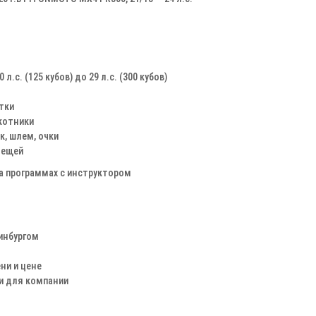
л.с. (125 кубов) до 29 л.с. (300 кубов)
тки
окотники
, шлем, очки
лещей
а программах с инструктором
ринбургом
ни и цене
 и для компании