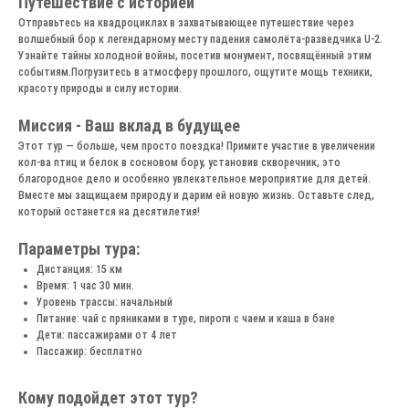
Путешествие с историей
Отправьтесь на квадроциклах в захватывающее путешествие через
волшебный бор к легендарному месту падения самолёта-разведчика U-2.
Узнайте тайны холодной войны, посетив монумент, посвящённый этим
событиям.Погрузитесь в атмосферу прошлого, ощутите мощь техники,
красоту природы и силу истории.
Миссия - Ваш вклад в будущее
Этот тур — больше, чем просто поездка! Примите участие в увеличении
кол-ва птиц и белок в сосновом бору, установив скворечник, это
благородное дело и особенно увлекательное мероприятие для детей.
Вместе мы защищаем природу и дарим ей новую жизнь. Оставьте след,
который останется на десятилетия!
Параметры тура:
Дистанция: 15 км
Время: 1 час 30 мин.
Уровень трассы: начальный
Питание: чай с пряниками в туре, пироги с чаем и каша в бане
Дети: пассажирами от 4 лет
Пассажир: бесплатно
Кому подойдет этот тур?