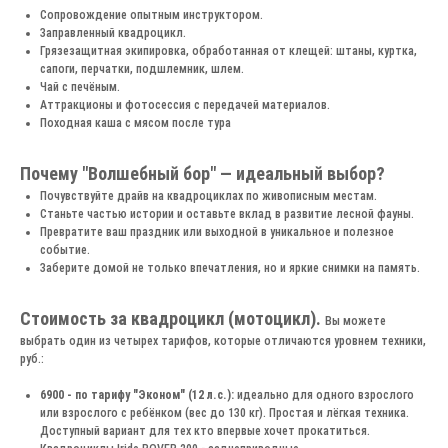
Сопровождение опытным инструктором.
Заправленный квадроцикл.
Грязезащитная экипировка, обработанная от клещей: штаны, куртка,
сапоги, перчатки, подшлемник, шлем.
Чай с печёным.
Аттракционы и фотосессия с передачей материалов.
Походная каша с мясом после тура
Почему "Волшебный бор" — идеальный выбор?
Почувствуйте драйв на квадроциклах по живописным местам.
Станьте частью истории и оставьте вклад в развитие лесной фауны.
Превратите ваш праздник или выходной в уникальное и полезное
событие.
Заберите домой не только впечатления, но и яркие снимки на память.
Стоимость за квадроцикл (мотоцикл).
Вы можете
выбрать один из четырех тарифов, которые отличаются уровнем техники,
руб.:
6900 - по тарифу "Эконом" (12 л.с.):
идеально для одного взрослого
или взрослого с ребёнком (вес до 130 кг). Простая и лёгкая техника.
Доступный вариант для тех кто впервые хочет прокатиться.