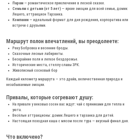
Парам
— романтическое приключение в лесной сказке.
Семьям с детьми (от 5 лет)
— яркие эмоции для всей семьи, домик
Лешего, аттракцион Тарзанка.
Компании
— идеальный формат для дня рождения, корпоратива или
встречи с друзьями.
Маршрут полон впечатлений, вы преодолеете:
Реку Бобровка и весенние броды.
Сказочные лесные лабиринты.
Бескрайние поля и легкое бездорожье.
Исторические места, стеллу славы ЗРК.
Живописный сосновый бор
Каждый километр маршрута — это драйв, величественная природа и
незабываемые эмоции.
Привалы, которые согревают душу:
На привале у вековых сосен вас ждут: чай с пряниками для тепла и
уюта.
Весёлые аттракционы: домик Лешего и тарзанка для детей.
Настоящая походная каша с мясом после тура — вкусный финал дня.
Что включено?