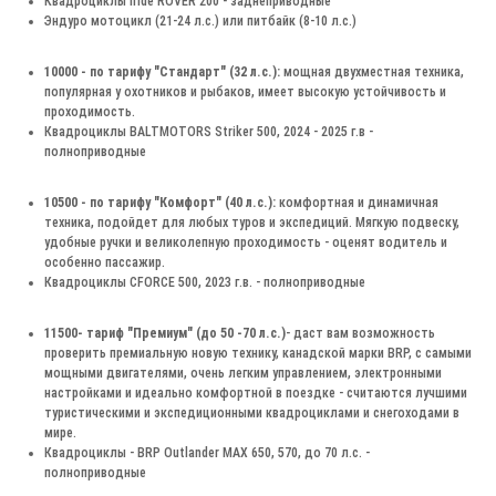
Квадроциклы Iride ROVER 200 - заднеприводные
Эндуро мотоцикл (21-24 л.с.) или питбайк (8-10 л.с.)
10000 - по тарифу "Стандарт" (32 л.с.):
мощная двухместная техника,
популярная у охотников и рыбаков, имеет высокую устойчивость и
проходимость.
Квадроциклы BALTMOTORS Striker 500, 2024 - 2025 г.в -
полноприводные
10500 - по тарифу "Комфорт" (40 л.с.):
комфортная и динамичная
техника, подойдет для любых туров и экспедиций. Мягкую подвеску,
удобные ручки и великолепную проходимость - оценят водитель и
особенно пассажир.
Квадроциклы CFORCE 500, 2023 г.в. - полноприводные
11500- тариф "Премиум" (до 50 -70 л.с.)
- даст вам возможность
проверить премиальную новую технику, канадской марки BRP, с самыми
мощными двигателями, очень легким управлением, электронными
настройками и идеально комфортной в поездке - считаются лучшими
туристическими и экспедиционными квадроциклами и снегоходами в
мире.
Квадроциклы - BRP Outlander MAX 650, 570, до 70 л.с. -
полноприводные