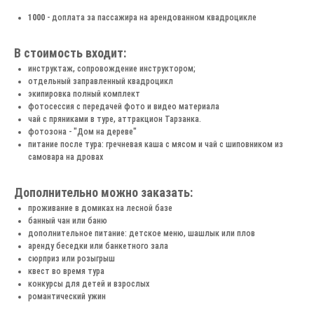
1000
- доплата за пассажира на арендованном квадроцикле
В стоимость входит:
инструктаж, сопровождение инструктором;
отдельный заправленный квадроцикл
экипировка полный комплект
фотосессия с передачей фото и видео материала
чай с пряниками в туре, аттракцион Тарзанка.
фотозона - "Дом на дереве"
питание после тура: гречневая каша с мясом и чай с шиповником из
самовара на дровах
Дополнительно можно заказать:
проживание в домиках на лесной базе
банный чан или баню
дополнительное питание: детское меню, шашлык или плов
аренду беседки или банкетного зала
сюрприз или розыгрыш
квест во время тура
конкурсы для детей и взрослых
романтический ужин