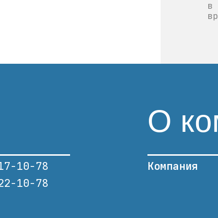
в 
вр
О ко
17-10-78
Компания
22-10-78