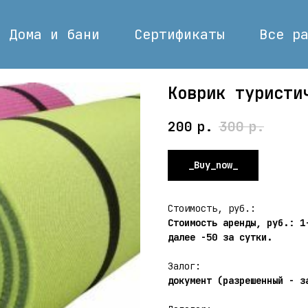
Дома и бани
Сертификаты
Все р
Коврик туристи
200
р.
300
р.
_Buy_now_
Стоимость, руб.:
Стоимость аренды, руб.: 1
далее -50 за сутки.
Залог:
документ (разрешенный - з