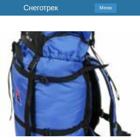
Снеготрек
Меню