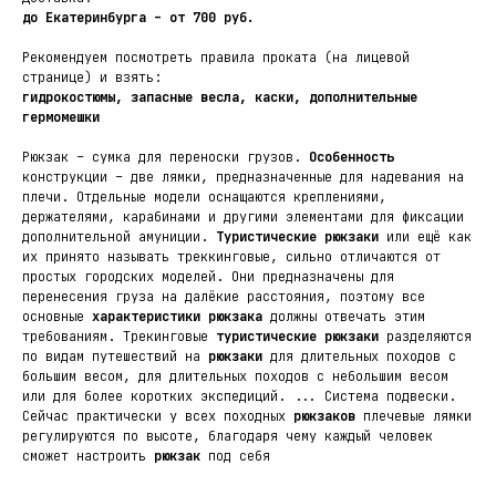
до Екатеринбурга – от 700 руб.
Рекомендуем посмотреть правила проката (на лицевой
странице) и взять:
гидрокостюмы, запасные весла, каски, дополнительные
гермомешки
Рюкзак – сумка для переноски грузов.
Особенность
конструкции – две лямки, предназначенные для надевания на
плечи. Отдельные модели оснащаются креплениями,
держателями, карабинами и другими элементами для фиксации
дополнительной амуниции.
Туристические
рюкзаки
или ещё как
их принято называть треккинговые, сильно отличаются от
простых городских моделей. Они предназначены для
перенесения груза на далёкие расстояния, поэтому все
основные
характеристики
рюкзака
должны отвечать этим
требованиям. Трекинговые
туристические
рюкзаки
разделяются
по видам путешествий на
рюкзаки
для длительных походов c
большим весом, для длительных походов с небольшим весом
или для более коротких экспедиций. ... Система подвески.
Сейчас практически у всех походных
рюкзаков
плечевые лямки
регулируются по высоте, благодаря чему каждый человек
сможет настроить
рюкзак
под себя