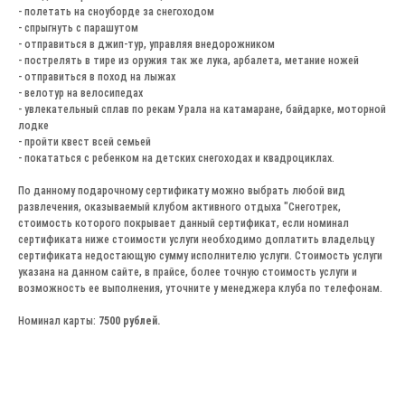
- полетать на сноуборде за снегоходом
- спрыгнуть с парашутом
- отправиться в джип-тур, управляя внедорожником
- пострелять в тире из оружия так же лука, арбалета, метание ножей
- отправиться в поход на лыжах
- велотур на велосипедах
- увлекательный сплав по рекам Урала на катамаране, байдарке, моторной
лодке
- пройти квест всей семьей
- покататься с ребенком на детских снегоходах и квадроциклах.
По данному подарочному сертификату можно выбрать любой вид
развлечения, оказываемый клубом активного отдыха "Снеготрек,
стоимость которого покрывает данный сертификат, если номинал
сертификата ниже стоимости услуги необходимо доплатить владельцу
сертификата недостающую сумму исполнителю услуги. Стоимость услуги
указана на данном сайте, в прайсе, более точную стоимость услуги и
возможность ее выполнения, уточните у менеджера клуба по телефонам.
Номинал карты:
7500 рублей.