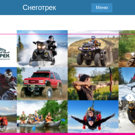
Снеготрек
Меню