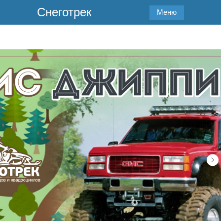
Снеготрек
Меню