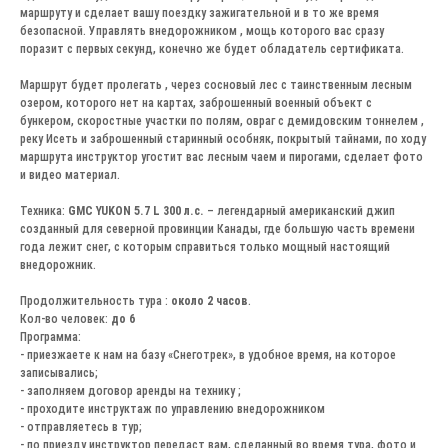
маршруту и сделает вашу поездку зажигательной и в то же время
безопасной. Управлять внедорожником , мощь которого вас сразу
поразит с первых секунд, конечно же будет обладатель сертификата.
Маршрут будет пролегать , через сосновый лес с таинственным лесным
озером, которого нет на картах, заброшенный военный объект с
бункером, скоростные участки по полям, овраг с демидовским тоннелем ,
реку Исеть и заброшенный старинный особняк, покрытый тайнами, по ходу
маршрута инструктор угостит вас лесным чаем и пирогами, сделает фото
и видео материал.
Техника:
GMC YUKON 5.7 L 300 л.с.
– легендарный американский джип
созданный для северной провинции Канады, где большую часть времени
года лежит снег, с которым справиться только мощный настоящий
внедорожник.
Продолжительность тура :
около 2 часов
.
Кол-во человек:
до 6
Программа:
- приезжаете к нам на базу «Снеготрек», в удобное время, на которое
записывались;
- заполняем договор аренды на технику ;
- проходите инструктаж по управлению внедорожником
- отправляетесь в тур;
- по приезду инструктор передаст вам, сделанный во время тура, фото и